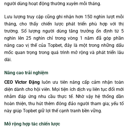
người dùng hoạt động thường xuyên mỗi tháng.
Lưu lượng truy cập cũng ghi nhận hơn 150 nghìn lượt mỗi
tháng, cho thấy chiến lược phát triển phù hợp với thị
trường. Số lượng người dùng tăng trưởng ổn định từ 5
nghìn lên 25 nghìn chỉ trong vòng 1 năm đã góp phần
nâng cao vị thế của Topbet, đây là một trong những dấu
mốc quan trọng trong quá trình mở rộng và phát triển lâu
dài.
Nâng cao trải nghiệm
CEO Victor Đặng
luôn ưu tiên nâng cấp cảm nhận toàn
diện dành cho hội viên. Mọi tiện ích dịch vụ liên tục đổi mới
nhằm đáp ứng nhu cầu thực tế. Nhờ vậy hệ thống dần
hoàn thiện, thu hút thêm đông đảo người tham gia; yếu tố
này giúp Topbet giữ lợi thế cạnh tranh bền vững.
Mở rộng hợp tác chiến lược