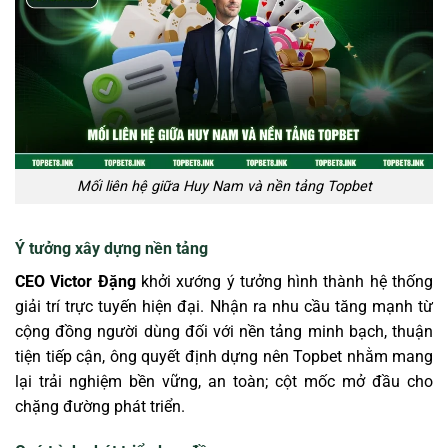
Mối liên hệ giữa Huy Nam và nền tảng Topbet
Ý tưởng xây dựng nền tảng
CEO Victor Đặng
khởi xướng ý tưởng hình thành hệ thống
giải trí trực tuyến hiện đại. Nhận ra nhu cầu tăng mạnh từ
cộng đồng người dùng đối với nền tảng minh bạch, thuận
tiện tiếp cận, ông quyết định dựng nên Topbet nhằm mang
lại trải nghiệm bền vững, an toàn; cột mốc mở đầu cho
chặng đường phát triển.