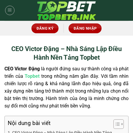
Bỏ
qua
nội
dung
ĐĂNG KÝ
ĐĂNG NHẬP
CEO Victor Đặng – Nhà Sáng Lập Điều
Hành Nền Tảng Topbet
CEO Victor Đặng
là người đứng sau sự thành công và phát
triển của
Topbet
trong những năm gần đây. Với tầm nhìn
chiến lược rõ ràng & khả năng lãnh đạo hiệu quả, ông đã
xây dựng nền tảng trở thành một trong những lựa chọn nổi
bật trên thị trường. Hành trình của ông là minh chứng cho
sự đổi mới cũng như phát triển bền vững.
Nội dung bài viết
CEO Victor Đặng – Nhà Sáng Lập Điều Hành Nền Tảng