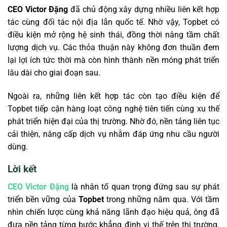
CEO Victor Đặng
đã chủ động xây dựng nhiều liên kết hợp
tác cùng đối tác nội địa lẫn quốc tế. Nhờ vậy, Topbet có
điều kiện mở rộng hệ sinh thái, đồng thời nâng tầm chất
lượng dịch vụ. Các thỏa thuận này không đơn thuần đem
lại lợi ích tức thời mà còn hình thành nền móng phát triển
lâu dài cho giai đoạn sau.
Ngoài ra, những liên kết hợp tác còn tạo điều kiện để
Topbet tiếp cận hàng loạt công nghệ tiên tiến cùng xu thế
phát triển hiện đại của thị trường. Nhờ đó, nền tảng liên tục
cải thiện, nâng cấp dịch vụ nhằm đáp ứng nhu cầu người
dùng.
Lời kết
CEO Victor Đặng
là nhân tố quan trọng đứng sau sự phát
triển bền vững của
Topbet
trong những năm qua. Với tầm
nhìn chiến lược cùng khả năng lãnh đạo hiệu quả, ông đã
đưa nền tảng từng bước khẳng định vị thế trên thị trường.