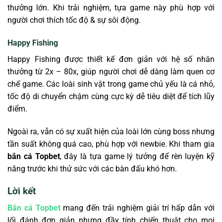
thưởng lớn. Khi trải nghiệm, tựa game này phù hợp với
người chơi thích tốc độ & sự sôi động.
Happy Fishing
Happy Fishing được thiết kế đơn giản với hệ số nhân
thưởng từ 2x – 80x, giúp người chơi dễ dàng làm quen cơ
chế game. Các loài sinh vật trong game chủ yếu là cá nhỏ,
tốc độ di chuyển chậm cùng cực kỳ dễ tiêu diệt để tích lũy
điểm.
Ngoài ra, vẫn có sự xuất hiện của loài lớn cùng boss nhưng
tần suất không quá cao, phù hợp với newbie. Khi tham gia
bắn cá Topbet
, đây là tựa game lý tưởng để rèn luyện kỹ
năng trước khi thử sức với các bàn đấu khó hơn.
Lời kết
Bắn cá Topbet
mang đến trải nghiệm giải trí hấp dẫn với
lối đánh đơn giản nhưng đầy tính chiến thuật cho mọi