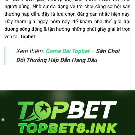
người dùng. Nhờ sự đa dạng về trò chơi cùng cơ hội săn
thưởng hấp dẫn, đây là lựa chọn đáng cân nhắc hiện nay.
Hãy tham gia ngay hôm nay để khám phá thế giới đại
dương sống động & tận hưởng những phút giây giải trí trọn
vẹn tại
Topbet
.
Xem thêm:
Game Bài Topbet
– Sân Chơi
Đổi Thưởng Hấp Dẫn Hàng Đầu