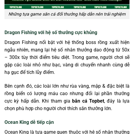
Những tựa game săn cá đổi thưởng hấp dẫn nên trải nghiệm
Dragon Fishing với hệ số thưởng cực khủng
Dragon Fishing nổi bật với hệ thống boss rồng xuất hiện
ngẫu nhiên, mang lại hệ số nhân thưởng dao động từ 50x
– 300x tùy thời điểm tiêu diệt. Trong game, người chơi sẽ
gặp các loài nhỏ như bạc, vàng di chuyển nhanh cùng dễ
hạ gục để tích lũy điểm.
Bên cạnh đó, các loài lớn như rùa vàng, mập & đặc biệt là
rồng biển có lượng máu cao nhưng đổi lại phần thưởng
cực kỳ hấp dẫn. Khi tham gia
bắn cá Topbet
, đây là lựa
chọn phù hợp cho người chơi thích săn thưởng lớn.
Ocean King dễ tiếp cận
Ocean King là tựa game quen thuộc với hệ số nhân thưởng