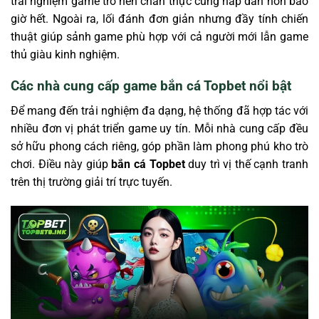
trải nghiệm game trở nên chân thực cùng hấp dẫn hơn bao
giờ hết. Ngoài ra, lối đánh đơn giản nhưng đầy tính chiến
thuật giúp sảnh game phù hợp với cả người mới lẫn game
thủ giàu kinh nghiệm.
Các nhà cung cấp game bắn cá Topbet nổi bật
Để mang đến trải nghiệm đa dạng, hệ thống đã hợp tác với
nhiều đơn vị phát triển game uy tín. Mỗi nhà cung cấp đều
sở hữu phong cách riêng, góp phần làm phong phú kho trò
chơi. Điều này giúp
bắn cá Topbet
duy trì vị thế cạnh tranh
trên thị trường giải trí trực tuyến.