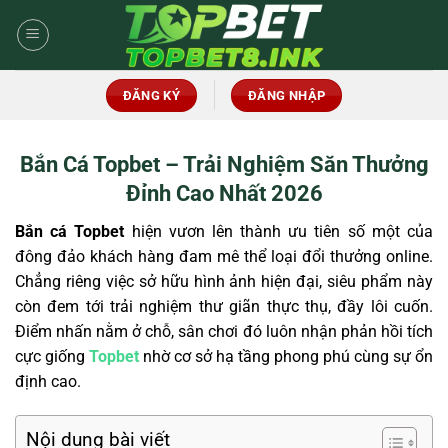
Bỏ
qua
nội
dung
ĐĂNG KÝ
ĐĂNG NHẬP
Bắn Cá Topbet – Trải Nghiệm Săn Thưởng
Đỉnh Cao Nhất 2026
Bắn cá Topbet
hiện vươn lên thành ưu tiên số một của
đông đảo khách hàng đam mê thể loại đổi thưởng online.
Chẳng riêng việc sở hữu hình ảnh hiện đại, siêu phẩm này
còn đem tới trải nghiệm thư giãn thực thụ, đầy lôi cuốn.
Điểm nhấn nằm ở chỗ, sân chơi đó luôn nhận phản hồi tích
cực giống
Topbet
nhờ cơ sở hạ tầng phong phú cùng sự ổn
định cao.
Nội dung bài viết