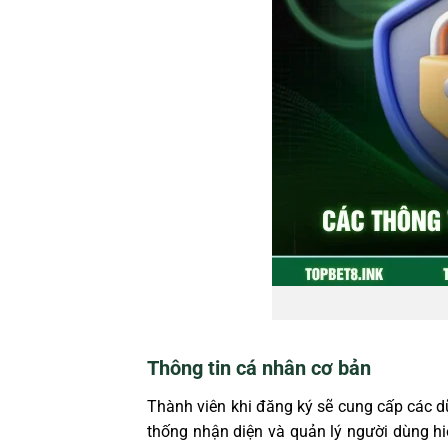
Thông tin cá nhân cơ bản
Thành viên khi đăng ký sẽ cung cấp các dữ
thống nhận diện và quản lý người dùng hi