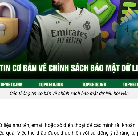
Các thông tin cơ bản về chính sách bảo mật dữ liệu hội viên
 liệu như tên, email hoặc số điện thoại để xác minh tài khoản.
ệu quả. Việc thu thập được thực hiện với sự đồng ý rõ ràng từ 