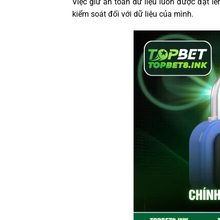
Việc giữ an toàn dữ liệu luôn được đặt l
kiểm soát đối với dữ liệu của mình.