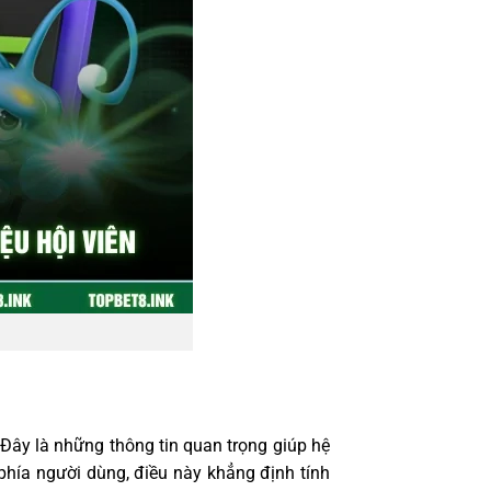
 Đây là những thông tin quan trọng giúp hệ
phía người dùng, điều này khẳng định tính