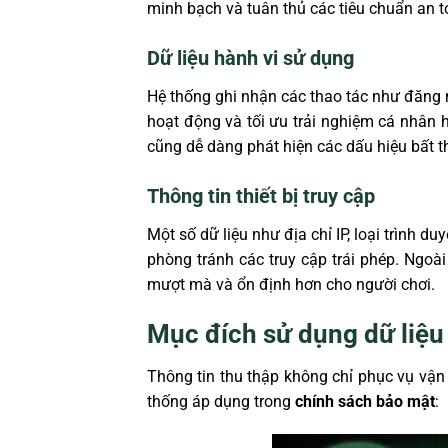
minh bạch và tuân thủ các tiêu chuẩn an 
Dữ liệu hành vi sử dụng
Hệ thống ghi nhận các thao tác như đăng nh
hoạt động và tối ưu trải nghiệm cá nhân 
cũng dễ dàng phát hiện các dấu hiệu bất 
Thông tin thiết bị truy cập
Một số dữ liệu như địa chỉ IP, loại trình d
phòng tránh các truy cập trái phép. Ngoài 
mượt mà và ổn định hơn cho người chơi.
Mục đích sử dụng dữ liệu
Thông tin thu thập không chỉ phục vụ vận
thống áp dụng trong
chính sách bảo mật
: