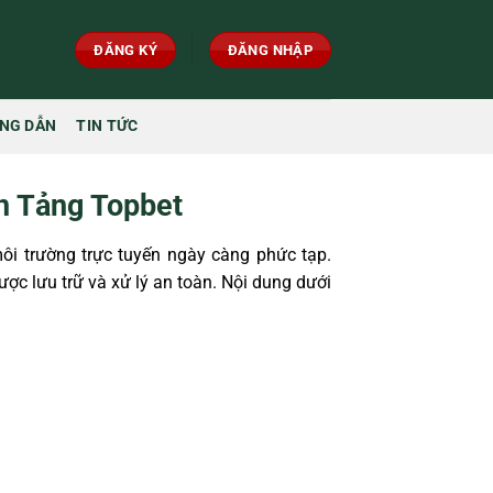
ĐĂNG KÝ
ĐĂNG NHẬP
NG DẪN
TIN TỨC
n Tảng Topbet
ôi trường trực tuyến ngày càng phức tạp.
ợc lưu trữ và xử lý an toàn. Nội dung dưới