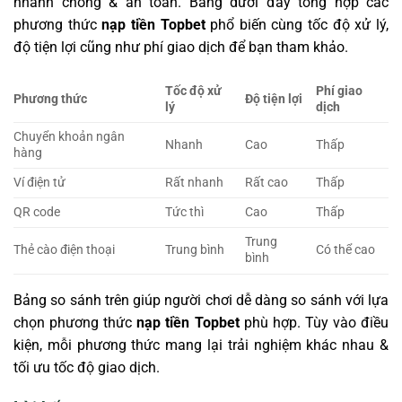
nhanh chóng & an toàn. Bảng dưới đây tổng hợp các
phương thức
nạp tiền Topbet
phổ biến cùng tốc độ xử lý,
độ tiện lợi cũng như phí giao dịch để bạn tham khảo.
Tốc độ xử
Phí giao
Phương thức
Độ tiện lợi
lý
dịch
Chuyển khoản ngân
Nhanh
Cao
Thấp
hàng
Ví điện tử
Rất nhanh
Rất cao
Thấp
QR code
Tức thì
Cao
Thấp
Trung
Thẻ cào điện thoại
Trung bình
Có thể cao
bình
Bảng so sánh trên giúp người chơi dễ dàng so sánh với lựa
chọn phương thức
nạp tiền Topbet
phù hợp. Tùy vào điều
kiện, mỗi phương thức mang lại trải nghiệm khác nhau &
tối ưu tốc độ giao dịch.