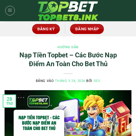
Bỏ
qua
nội
dung
ĐĂNG KÝ
ĐĂNG NHẬP
HƯỚNG DẪN
Nạp Tiền Topbet – Các Bước Nạp
Điểm An Toàn Cho Bet Thủ
ĐĂNG VÀO
THÁNG 3 28, 2026
BỞI
SEO
28
Th3