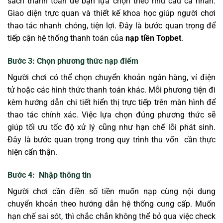
sách thanh toán để bạn lựa chọn theo nhu cầu cá nhân.
Giao diện trực quan và thiết kế khoa học giúp người chơi
thao tác nhanh chóng, tiện lợi. Đây là bước quan trọng để
tiếp cận hệ thống thanh toán của
nạp tiền Topbet
.
Bước 3: Chọn phương thức nạp điểm
Người chơi có thể chọn chuyển khoản ngân hàng, ví điện
tử hoặc các hình thức thanh toán khác. Mỗi phương tiện đi
kèm hướng dẫn chi tiết hiển thị trực tiếp trên màn hình để
thao tác chính xác. Việc lựa chọn đúng phương thức sẽ
giúp tối ưu tốc độ xử lý cũng như hạn chế lỗi phát sinh.
Đây là bước quan trọng trong quy trình thu vốn cần thực
hiện cẩn thận.
Bước 4: Nhập thông tin
Người chơi cần điền số tiền muốn nạp cùng nội dung
chuyển khoản theo hướng dẫn hệ thống cung cấp. Muốn
hạn chế sai sót, thì chắc chắn không thể bỏ qua việc check