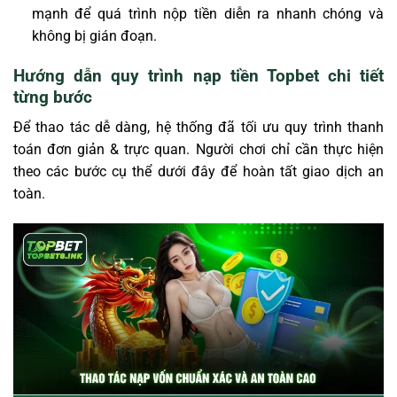
mạnh để quá trình nộp tiền diễn ra nhanh chóng và
không bị gián đoạn.
Hướng dẫn quy trình nạp tiền Topbet chi tiết
từng bước
Để thao tác dễ dàng, hệ thống đã tối ưu quy trình thanh
toán đơn giản & trực quan. Người chơi chỉ cần thực hiện
theo các bước cụ thể dưới đây để hoàn tất giao dịch an
toàn.